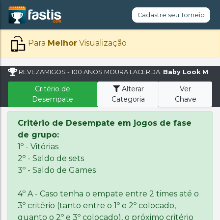
Cadastre seu Torneio
Para
Melhor
Visualização
REVEZAMIGOS - 100 ANOS MOURA LACERDA:
Baby Look M
Critério de
Alterar
Ver
Desempate
Categoria
Chave
Critério de Desempate em jogos de fase
de grupo:
1º - Vitórias
2º - Saldo de sets
3º - Saldo de Games
4º A - Caso tenha o empate entre 2 times até o
3º critério (tanto entre o 1º e 2º colocado,
quanto o 2º e 3º colocado), o próximo critério