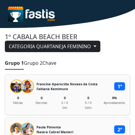
1º CABALA BEACH BEER
CATEGORIA QUARTANEJA FEMININO
Grupo 1
Grupo 2
Chave
Francine Aparecida Novaes da Costa
1º
Fabiana Kamimura
0
0
0
0
0%
Vitórias
Derrotas
0 / 0
0 / 0
Aproveitamento
Sets
Saldo
Paula Pimenta
2º
Naiara Cabral Manieri