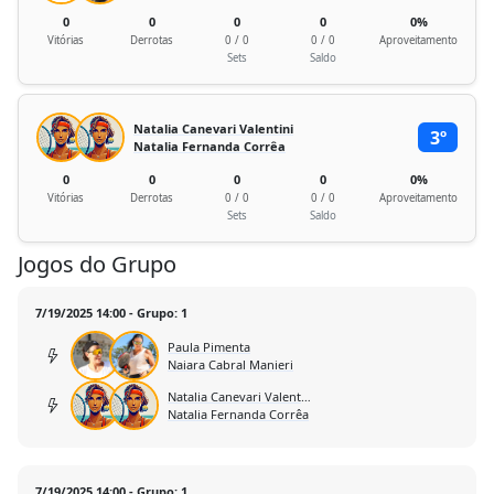
0
0
0
0
0%
Vitórias
Derrotas
0 / 0
0 / 0
Aproveitamento
Sets
Saldo
Natalia Canevari Valentini
3º
Natalia Fernanda Corrêa
0
0
0
0
0%
Vitórias
Derrotas
0 / 0
0 / 0
Aproveitamento
Sets
Saldo
Jogos do Grupo
7/19/2025 14:00 - Grupo: 1
Paula Pimenta
Naiara Cabral Manieri
Natalia Canevari Valentini
Natalia Fernanda Corrêa
7/19/2025 14:00 - Grupo: 1