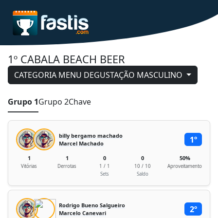
1º CABALA BEACH BEER
CATEGORIA MENU DEGUSTAÇÃO MASCULINO
Grupo 1
Grupo 2
Chave
billy bergamo machado
1º
Marcel Machado
1
1
0
0
50%
Vitórias
Derrotas
1 / 1
10 / 10
Aproveitamento
Sets
Saldo
Rodrigo Bueno Salgueiro
2º
Marcelo Canevari