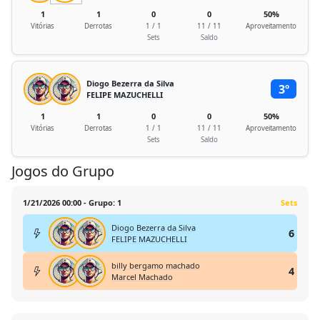
1
1
0
0
50%
Vitórias
Derrotas
1 / 1
11 / 11
Aproveitamento
Sets
Saldo
Diogo Bezerra da Silva
3º
FELIPE MAZUCHELLI
1
1
0
0
50%
Vitórias
Derrotas
1 / 1
11 / 11
Aproveitamento
Sets
Saldo
Jogos do Grupo
1/21/2026 00:00 - Grupo: 1
Sets
Diogo Bezerra da Silva
6
FELIPE MAZUCHELLI
billy bergamo machado
4
Marcel Machado