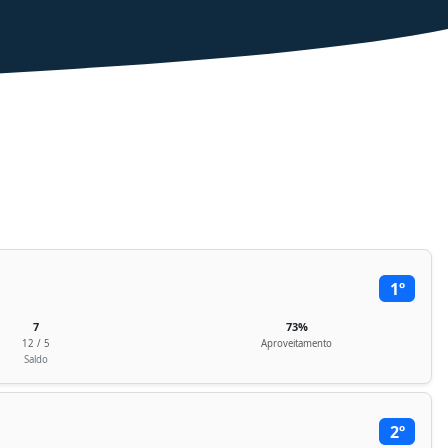
1º
7
73%
12 / 5
Aproveitamento
Saldo
2º