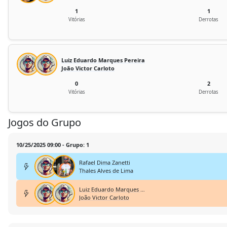
1
1
Vitórias
Derrotas
Luiz Eduardo Marques Pereira
João Victor Carloto
0
2
Vitórias
Derrotas
Jogos do Grupo
10/25/2025 09:00 - Grupo: 1
Rafael Dima Zanetti
Thales Alves de Lima
Luiz Eduardo Marques Pereira
João Victor Carloto