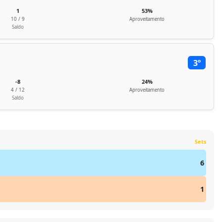
1
53%
10 / 9
Aproveitamento
Saldo
3º
-8
24%
4 / 12
Aproveitamento
Saldo
Sets
6
1