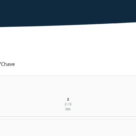
7
Chave
2
2 / 0
Sets