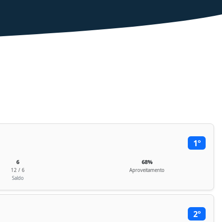
1º
6
68%
12 / 6
Aproveitamento
Saldo
2º