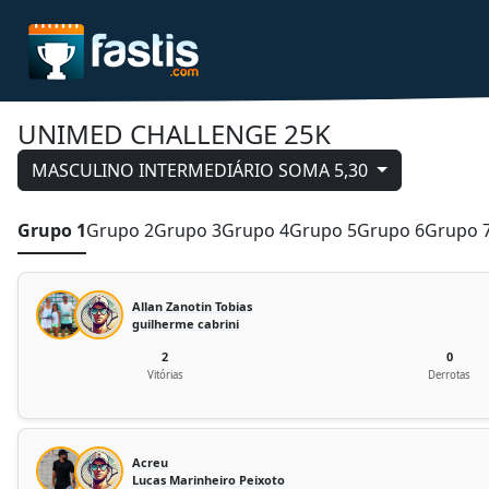
UNIMED CHALLENGE 25K
MASCULINO INTERMEDIÁRIO SOMA 5,30
Grupo 1
Grupo 2
Grupo 3
Grupo 4
Grupo 5
Grupo 6
Grupo 
Allan Zanotin Tobias
guilherme cabrini
2
0
Vitórias
Derrotas
Acreu
Lucas Marinheiro Peixoto