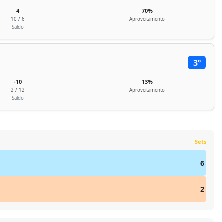
4
70%
10 / 6
Aproveitamento
Saldo
3º
-10
13%
2 / 12
Aproveitamento
Saldo
Sets
6
2