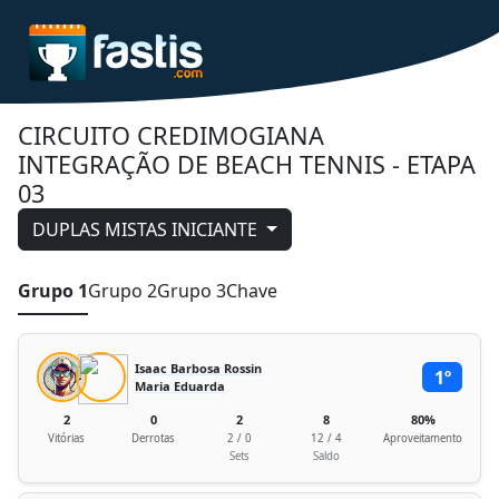
CIRCUITO CREDIMOGIANA
INTEGRAÇÃO DE BEACH TENNIS - ETAPA
03
DUPLAS MISTAS INICIANTE
Grupo 1
Grupo 2
Grupo 3
Chave
Isaac Barbosa Rossin
1º
Maria Eduarda
2
0
2
8
80%
Vitórias
Derrotas
2 / 0
12 / 4
Aproveitamento
Sets
Saldo