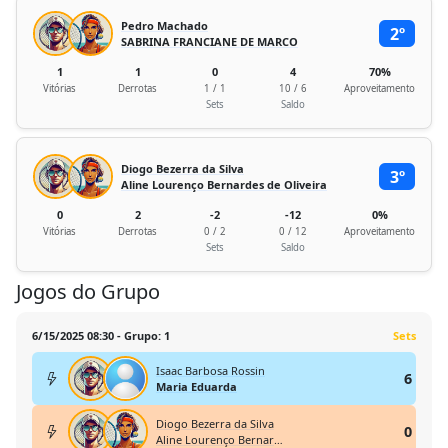
Pedro Machado
2º
SABRINA FRANCIANE DE MARCO
1
1
0
4
70%
Vitórias
Derrotas
1 / 1
10 / 6
Aproveitamento
Sets
Saldo
Diogo Bezerra da Silva
3º
Aline Lourenço Bernardes de Oliveira
0
2
-2
-12
0%
Vitórias
Derrotas
0 / 2
0 / 12
Aproveitamento
Sets
Saldo
Jogos do Grupo
6/15/2025 08:30 - Grupo: 1
Sets
Isaac Barbosa Rossin
6
Maria Eduarda
Diogo Bezerra da Silva
0
Aline Lourenço Bernardes de Oliveira