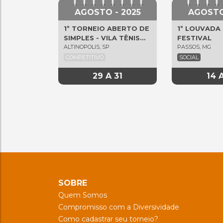
AGOSTO - 2025
AGOSTO
1º TORNEIO ABERTO DE
1º LOUVADA 
SIMPLES - VILA TÊNIS
FESTIVAL
ALTINOPOLIS, SP
PASSOS, MG
ALTINÓPOLIS
COMPETITIVO
SOCIAL
29 A 31
14 
SOBRE
Quem Somos
Compromisso com a Diversividade
Como cadastrar seu torneio?