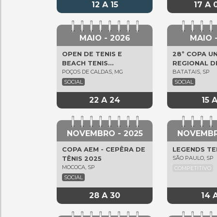
12 A 15
17 A 
MAIO - 2026
MAIO 
OPEN DE TENIS E
28º COPA U
BEACH TENIS
REGIONAL D
POÇOS DE CALDAS, MG
BATATAIS, SP
MONREALE RESORT SRX
SOCIAL
SOCIAL
22 A 24
15 A
NOVEMBRO - 2025
NOVEMBR
COPA AEM - CEPÊRA DE
LEGENDS TE
SÃO PAULO, SP
TÊNIS 2025
MOCOCA, SP
COMPETITIVO
SOCIAL
28 A 30
14 