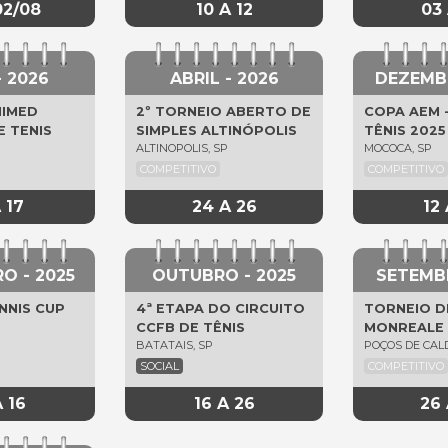
02/08
10 A 12
03 
- 2026
ABRIL - 2026
DEZEMBR
NIMED
2º TORNEIO ABERTO DE
COPA AEM 
E TENIS
SIMPLES ALTINÓPOLIS
TÊNIS 2025
ALTINOPOLIS, SP
MOCOCA, SP
COMPETITIVO
COMPETITIVO
 17
24 A 26
12 
O - 2025
OUTUBRO - 2025
SETEMBR
NNIS CUP
4ª ETAPA DO CIRCUITO
TORNEIO D
CCFB DE TÊNIS
MONREALE
BATATAIS, SP
POÇOS DE CAL
SOCIAL
COMPETITIVO
A 16
16 A 26
26 