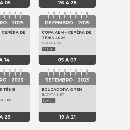
A 05
26 A 28
O - 2025
DEZEMBRO - 2025
- CEPÊRA DE
COPA AEM - CEPÊRA DE
TÊNIS 2025
MOCOCA, SP
SOCIAL
A 14
05 A 07
O - 2025
SETEMBRO - 2025
E TÊNIS
EDUCADORA OPEN
BATATAIS, SP
DAS, MG
SOCIAL
A 28
19 A 21