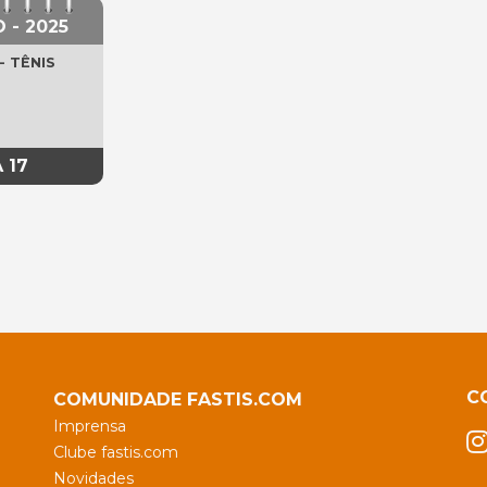
 - 2025
- TÊNIS
A 17
C
COMUNIDADE FASTIS.COM
Imprensa
Clube fastis.com
Novidades