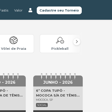
astis
Valor
Cadastre seu Torneio
Vôlei de Praia
Pickleball
Crossfi
 - 2026
JUNHO - 2026
PÔ -
6ª COPA TUPÔ -
A DE TÊNIS
MOCOCA S/A DE TÊNIS
MOCOCA, SP
2026
SOCIAL