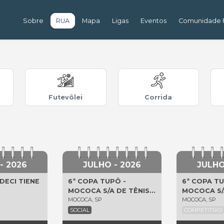
Sobre
RUA
Mapa
Ligas
Eventos
Comunidade F
Futevôlei
Corrida
- 2026
JULHO - 2026
JULHO
DECI TIENE
6ª COPA TUPÔ -
6ª COPA TU
MOCOCA S/A DE TÊNIS
MOCOCA S/
MOCOCA, SP
MOCOCA, SP
2026
2026
SOCIAL
COMPETITIVO