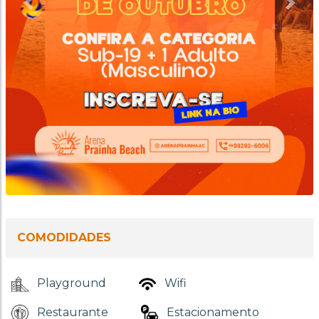
Anterior
Próx
COMODIDADES
Playground
Wifi
Restaurante
Estacionamento