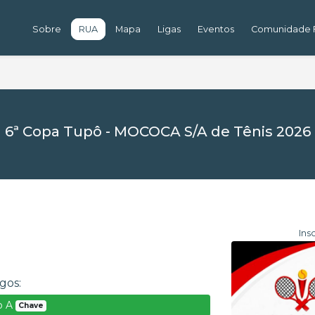
Sobre
RUA
Mapa
Ligas
Eventos
Comunidade F
6ª Copa Tupô - MOCOCA S/A de Tênis 2026
Ins
gos:
o A
Chave