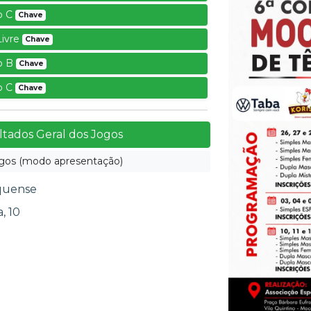
o C
Chave
Livre
Chave
o B
Chave
o C
Chave
Anterior
tados Geral dos Jogos
gos (modo apresentação)
oquense
, 10