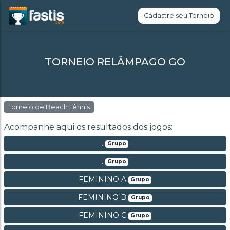
Cadastre seu Torneio
TORNEIO RELÂMPAGO GO
Torneio de Beach Tênnis
Acompanhe aqui os resultados dos jogos:
.
Grupo
.
Grupo
FEMININO A
Grupo
FEMININO B
Grupo
FEMININO C
Grupo