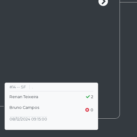
#14 -- SF
.
Renan Teixeira
2
Bruno Campos
0
08/12/2024 09:15:00