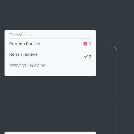
#11 -- QF
.
Rodrigo Paulino
0
Renan Teixeira
2
07/12/2024 14:00:00