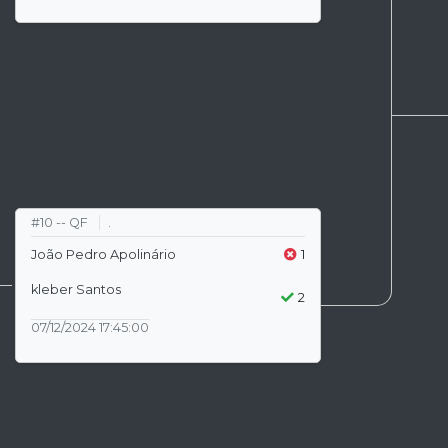
#10 -- QF
.
João Pedro Apolinário
1
kleber Santos
2
07/12/2024 17:45:00