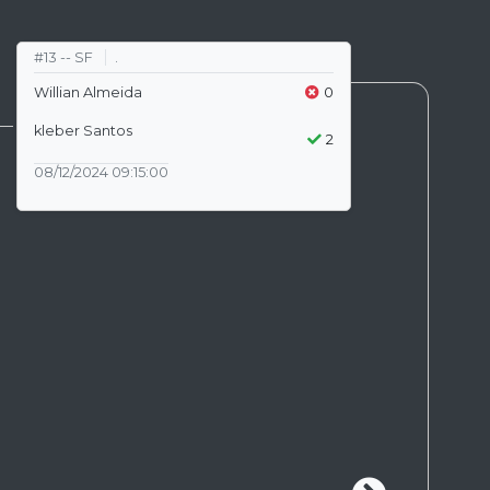
#13 -- SF
.
Willian Almeida
0
kleber Santos
2
08/12/2024 09:15:00