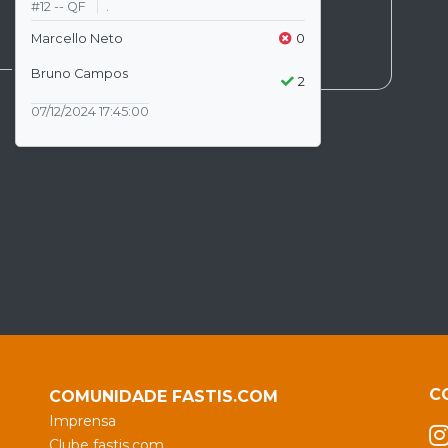
#12 -- QF
.
Marcello Neto
0
Bruno Campos
2
07/12/2024 17:45:00
C
COMUNIDADE FASTIS.COM
Imprensa
Clube fastis.com