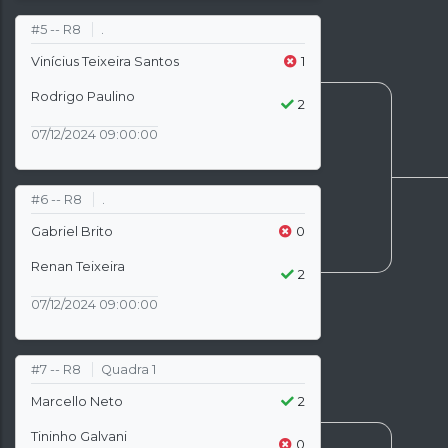
#5 -- R8
.
Vinícius Teixeira Santos
1
Rodrigo Paulino
2
07/12/2024 09:00:00
#6 -- R8
.
Gabriel Brito
0
Renan Teixeira
2
07/12/2024 09:00:00
#7 -- R8
Quadra 1
Marcello Neto
2
Tininho Galvani
0