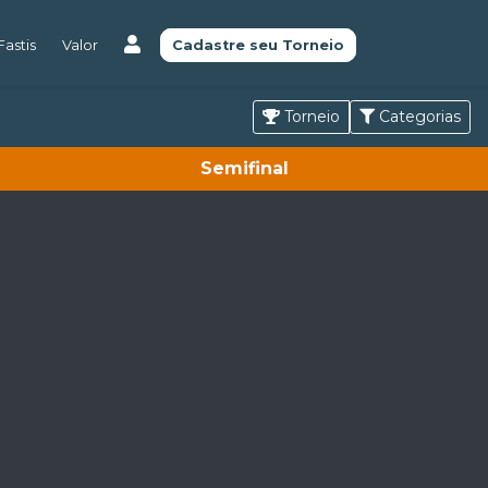
astis
Valor
Cadastre seu Torneio
Torneio
Categorias
Semifinal