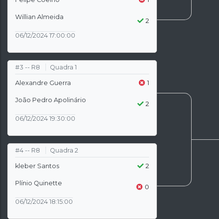
Willian Almeida
2
06/12/2024 17:00:00
#3 -- R8
Quadra 1
Alexandre Guerra
1
João Pedro Apolinário
2
06/12/2024 19:30:00
#4 -- R8
Quadra 2
kleber Santos
2
Plínio Quinette
0
06/12/2024 18:15:00