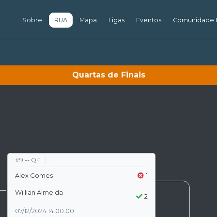
Sobre
RUA
Mapa
Ligas
Eventos
Comunidade F
Quartas de Finais
#9 -- QF
.
Alex Gomes
1
Willian Almeida
2
07/12/2024 14:00:00