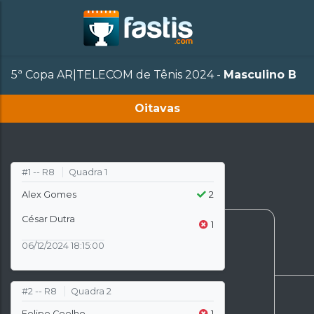
5ª Copa AR|TELECOM de Tênis 2024 -
Masculino B
Oitavas
#1 -- R8
Quadra 1
Alex Gomes
2
César Dutra
1
06/12/2024 18:15:00
#2 -- R8
Quadra 2
Felipe Coelho
1